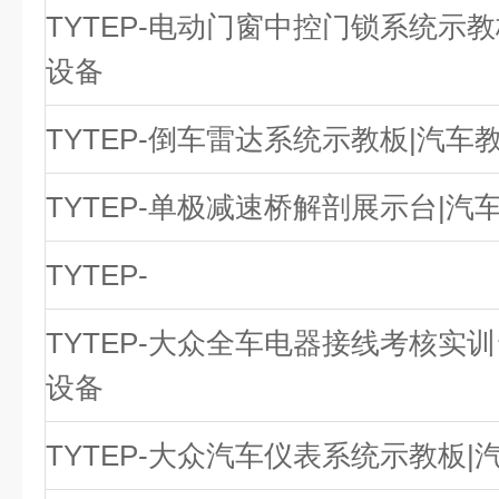
TYTEP-电动门窗中控门锁系统示教
设备
TYTEP-倒车雷达系统示教板|汽车
TYTEP-单极减速桥解剖展示台|汽
TYTEP-
TYTEP-大众全车电器接线考核实训
设备
TYTEP-大众汽车仪表系统示教板|