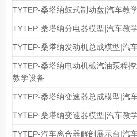
TYTEP-桑塔纳鼓式制动盘|汽车教
TYTEP-桑塔纳分电器模型|汽车教
TYTEP-桑塔纳发动机总成模型|汽
TYTEP-桑塔纳电动机械汽油泵程控
教学设备
TYTEP-桑塔纳变速器总成模型|汽
TYTEP-桑塔纳变速器模型|汽车教
TYTEP-汽车离合器解剖展示台|汽