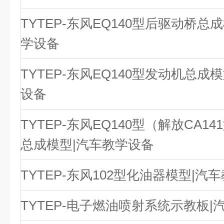
TYTEP-东风EQ140型后驱动桥总
学设备
TYTEP-东风EQ140型发动机总成
设备
TYTEP-东风EQ140型（解放CA1
总成模型|汽车教学设备
TYTEP-东风102型化油器模型|汽
TYTEP-电子燃油喷射系统示教板|