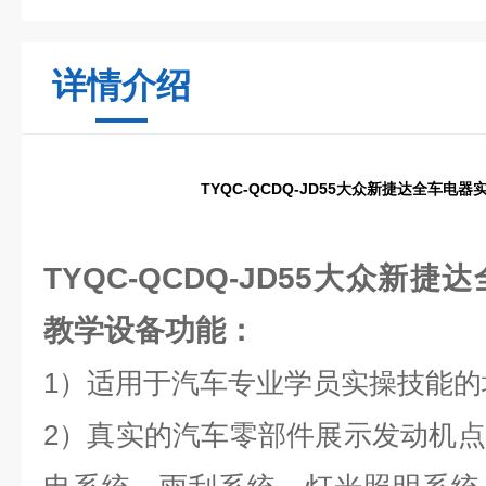
详情介绍
TYQC-QCDQ-JD55
大众新捷达全车电器实
TYQC-QCDQ-JD55
大众新捷达
教学设备
功能：
1）适用于汽车专业学员实操技能的
2）真实的汽车零部件展示发动机