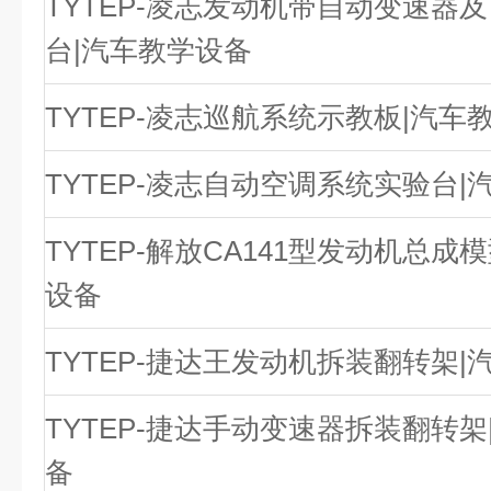
TYTEP-凌志发动机带自动变速器
台|汽车教学设备
TYTEP-凌志巡航系统示教板|汽车
TYTEP-凌志自动空调系统实验台|
TYTEP-解放CA141型发动机总成
设备
TYTEP-捷达王发动机拆装翻转架|
TYTEP-捷达手动变速器拆装翻转架
备