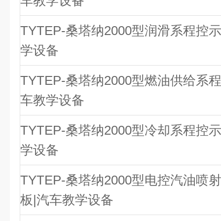
车教学设备
TYTEP-桑塔纳2000型润滑系程控
学设备
TYTEP-桑塔纳2000型燃油供给系
车教学设备
TYTEP-桑塔纳2000型冷却系程控
学设备
TYTEP-桑塔纳2000型电控汽油
板|汽车教学设备