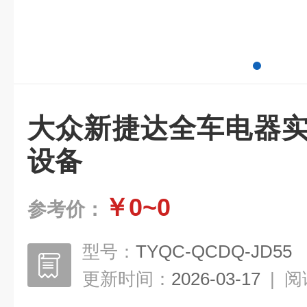
大众新捷达全车电器实
设备
￥0~0
参考价：
型号：
TYQC-QCDQ-JD55
更新时间：
2026-03-17
|
阅