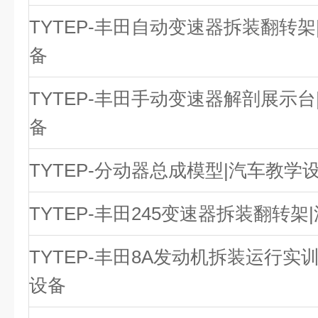
TYTEP-丰田自动变速器拆装翻转架
备
TYTEP-丰田手动变速器解剖展示台
备
TYTEP-分动器总成模型|汽车教学
TYTEP-丰田245变速器拆装翻转
TYTEP-丰田8A发动机拆装运行实
设备