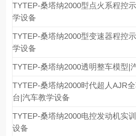
TYTEP-桑塔纳2000型点火系程控
学设备
TYTEP-桑塔纳2000型变速器程控
学设备
TYTEP-桑塔纳2000透明整车模型
TYTEP-桑塔纳2000时代超人AJ
台|汽车教学设备
TYTEP-桑塔纳2000电控发动机实
设备