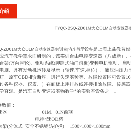
介绍
TYQC-BSQ-ZD01M
大众O1M自动变速器
是上海上益教育设
Q-ZD01M
大众O1M自动变速器实训台|汽车教学设备
应汽车教学需求而研制的，该实训台由电控变速器（八成新）、
台架(万向脚轮)、驱动系统(脚踏式油门踏板)变频电机驱动、启
电脑、具有发动机运转及显示（转速.车速.档位）、液压油压
D灯、原车OBD-Ⅱ诊断座、进行失速实验等、故障设置区可设置
过各种仪器、仪表、）在面板上用排故线连接排除故障、传感器
学直观、是汽车自动变速器实物教学*的实验室设备之一。
：
参数值：
变速器 01M、01N前驱
位 电控4速OD档
架(分体式+安全不锈钢防护拦) 1500×1000×1800mm