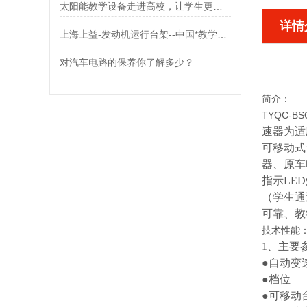
太阳能教学设备走进高校，让学生更好的掌握知识点
详情
上海上益-发动机运行台架--中国*教学模型生产厂家
对汽车电路的保养你了解多少？
简介：
TYQC-BS
速器为适
可移动式
器、原车
指示LE
（学生通
可靠、教
技术性能
1、主要
●自动
●档
●可移动台