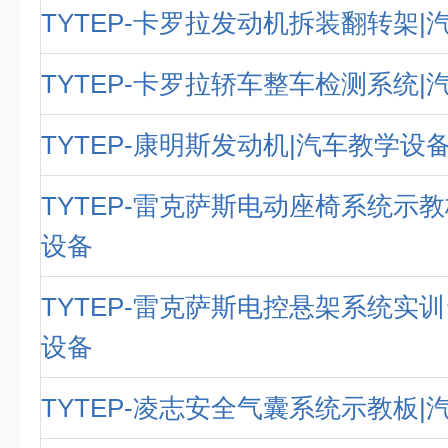
TYTEP-卡罗拉发动机拆装翻转架|
TYTEP-卡罗拉轿车整车检测系统|
TYTEP-康明斯发动机|汽车教学设
TYTEP-雷克萨斯电动座椅系统示教
设备
TYTEP-雷克萨斯电控悬架系统实训
设备
TYTEP-凌志安全气囊系统示教板|