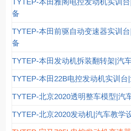
TYTEP-本田雅阁电控发动机实训台
备
TYTEP-本田前驱自动变速器实训台
备
TYTEP-本田发动机拆装翻转架|汽
TYTEP-本田22B电控发动机实训
TYTEP-北京2020透明整车模型|
TYTEP-北京2020发动机|汽车教学