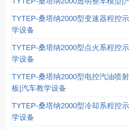
TYTEP-桑塔纳2000透明整车模型
TYTEP-桑塔纳2000型变速器程控
学设备
TYTEP-桑塔纳2000型点火系程控
学设备
TYTEP-桑塔纳2000型电控汽油
板|汽车教学设备
TYTEP-桑塔纳2000型冷却系程控
学设备