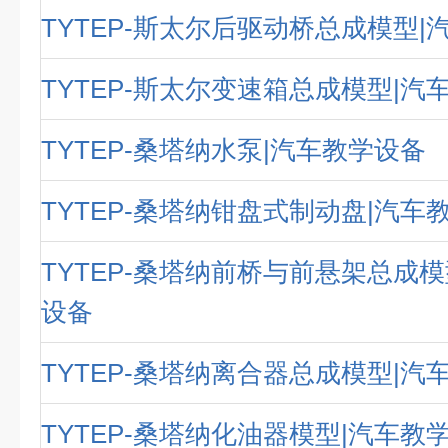
TYTEP-斯太尔后驱动桥总成模型|
TYTEP-斯太尔变速箱总成模型|汽
TYTEP-桑塔纳水泵|汽车教学设备
TYTEP-桑塔纳钳盘式制动盘|汽车
TYTEP-桑塔纳前桥与前悬架总成模
设备
TYTEP-桑塔纳离合器总成模型|汽
TYTEP-桑塔纳化油器模型|汽车教