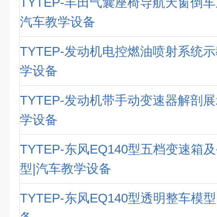
TYTEP-丰田气囊座椅导航天窗倒车
汽车教学设备
TYTEP-发动机电控燃油喷射系统示
学设备
TYTEP-发动机带手动变速器解剖展
学设备
TYTEP-东风EQ140型五档变速箱
型|汽车教学设备
TYTEP-东风EQ140型透明整车模