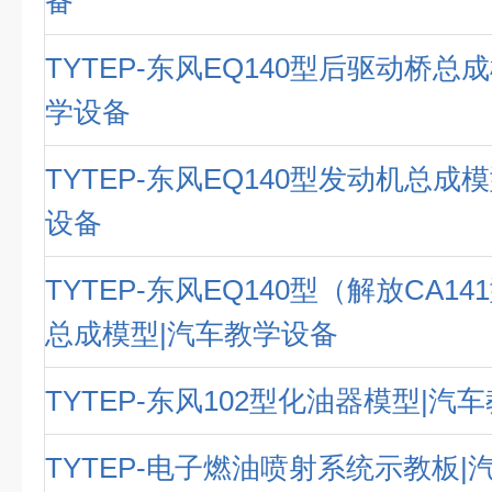
备
TYTEP-东风EQ140型后驱动桥总
学设备
TYTEP-东风EQ140型发动机总成
设备
TYTEP-东风EQ140型（解放CA1
总成模型|汽车教学设备
TYTEP-东风102型化油器模型|汽
TYTEP-电子燃油喷射系统示教板|