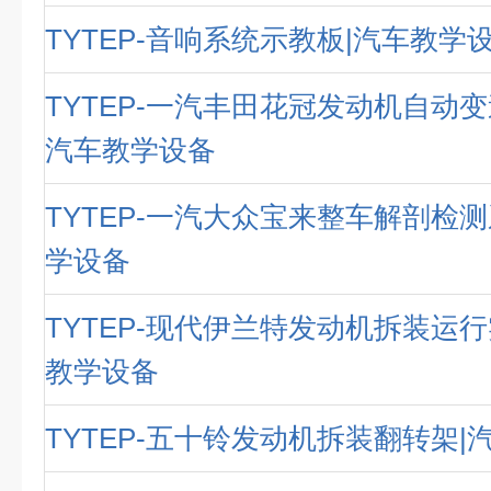
TYTEP-音响系统示教板|汽车教学
TYTEP-一汽丰田花冠发动机自动变
汽车教学设备
TYTEP-一汽大众宝来整车解剖检测
学设备
TYTEP-现代伊兰特发动机拆装运行
教学设备
TYTEP-五十铃发动机拆装翻转架|