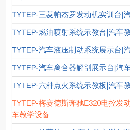
TYTEP-三菱帕杰罗发动机实训台|
TYTEP-燃油喷射系统示教台|汽车
TYTEP-汽车液压制动系统展示台|
TYTEP-汽车离合器解剖展示台|汽
TYTEP-六种点火系统示教板|汽车
TYTEP-梅赛德斯奔驰E320电控发
车教学设备