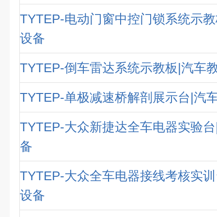
TYTEP-电动门窗中控门锁系统示教
设备
TYTEP-倒车雷达系统示教板|汽车
TYTEP-单极减速桥解剖展示台|汽
TYTEP-大众新捷达全车电器实验台
备
TYTEP-大众全车电器接线考核实训
设备