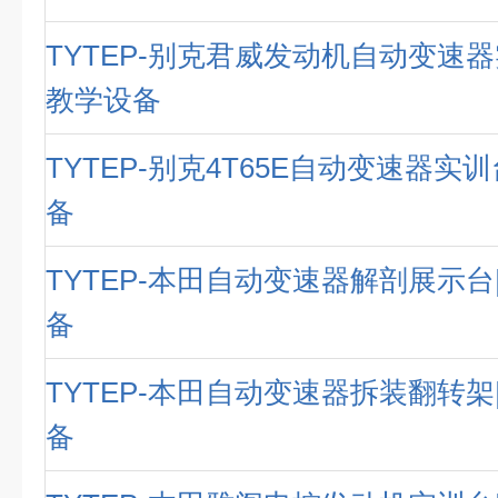
TYTEP-别克君威发动机自动变速器
教学设备
TYTEP-别克4T65E自动变速器实
备
TYTEP-本田自动变速器解剖展示台
备
TYTEP-本田自动变速器拆装翻转架
备