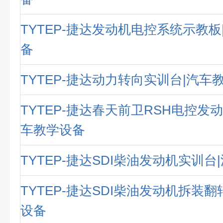
TYTEP-捷达发动机电控系统示教板
备
TYTEP-捷达动力转向实训台|汽车
TYTEP-捷达春天前卫RSH电控发
车教学设备
TYTEP-捷达SDI柴油发动机实训
TYTEP-捷达SDI柴油发动机拆装
设备