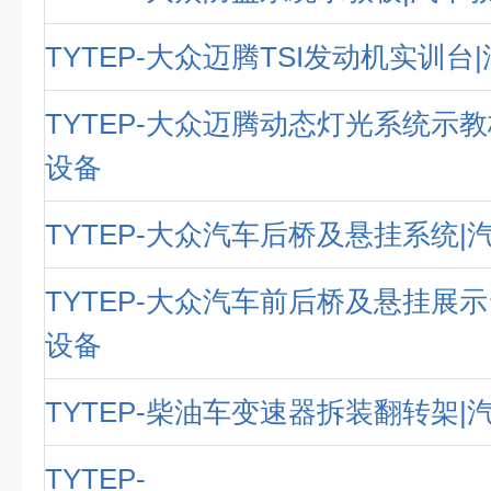
TYTEP-大众迈腾TSI发动机实训台
TYTEP-大众迈腾动态灯光系统示教
设备
TYTEP-大众汽车后桥及悬挂系统|
TYTEP-大众汽车前后桥及悬挂展示
设备
TYTEP-柴油车变速器拆装翻转架|
TYTEP-