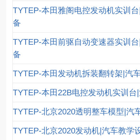
TYTEP-本田雅阁电控发动机实训台
备
TYTEP-本田前驱自动变速器实训台
备
TYTEP-本田发动机拆装翻转架|汽
TYTEP-本田22B电控发动机实训
TYTEP-北京2020透明整车模型|
TYTEP-北京2020发动机|汽车教学