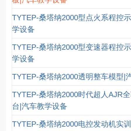
TYTEP-桑塔纳2000型点火系程控
学设备
TYTEP-桑塔纳2000型变速器程控
学设备
TYTEP-桑塔纳2000透明整车模型
TYTEP-桑塔纳2000时代超人AJ
台|汽车教学设备
TYTEP-桑塔纳2000电控发动机实