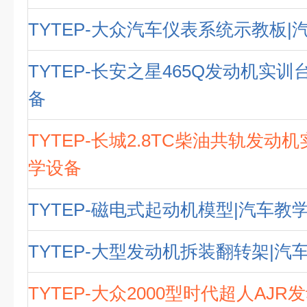
TYTEP-大众汽车仪表系统示教板|
TYTEP-长安之星465Q发动机实训
备
TYTEP-长城2.8TC柴油共轨发动
学设备
TYTEP-磁电式起动机模型|汽车教
TYTEP-大型发动机拆装翻转架|汽
TYTEP-大众2000型时代超人AJR