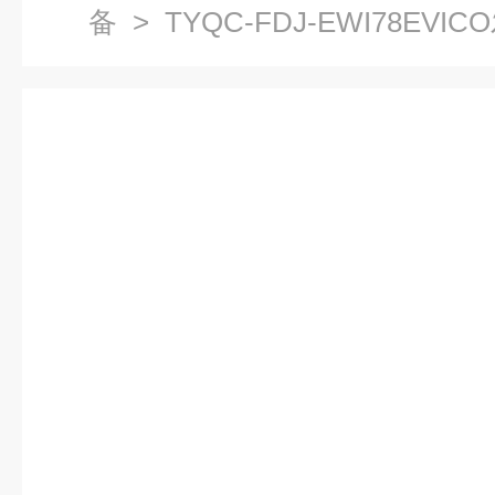
备
> TYQC-FDJ-EWI78EV