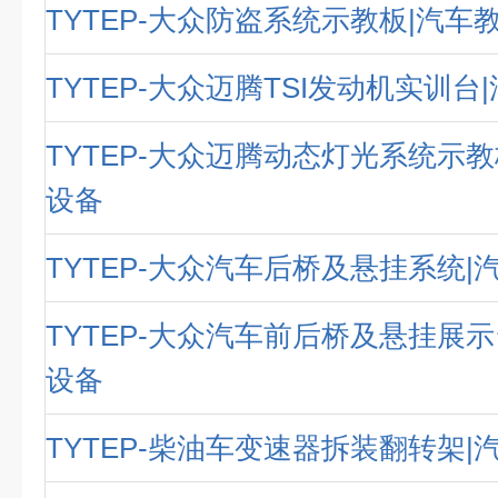
TYTEP-大众防盗系统示教板|汽车
TYTEP-大众迈腾TSI发动机实训台
TYTEP-大众迈腾动态灯光系统示教
设备
TYTEP-大众汽车后桥及悬挂系统|
TYTEP-大众汽车前后桥及悬挂展示
设备
TYTEP-柴油车变速器拆装翻转架|