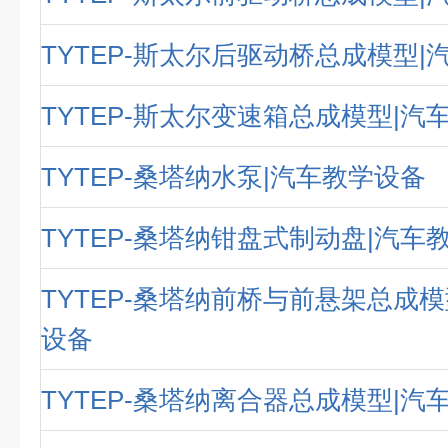
TYTEP-斯太尔后驱动桥总成模型|
TYTEP-斯太尔变速箱总成模型|汽
TYTEP-桑塔纳水泵|汽车教学设备
TYTEP-桑塔纳钳盘式制动盘|汽车
TYTEP-桑塔纳前桥与前悬架总成模
设备
TYTEP-桑塔纳离合器总成模型|汽