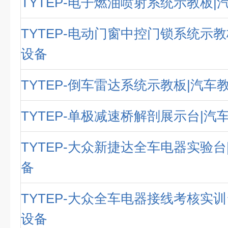
TYTEP-电子燃油喷射系统示教板|
TYTEP-电动门窗中控门锁系统示教
设备
TYTEP-倒车雷达系统示教板|汽车
TYTEP-单极减速桥解剖展示台|汽
TYTEP-大众新捷达全车电器实验台
备
TYTEP-大众全车电器接线考核实训
设备