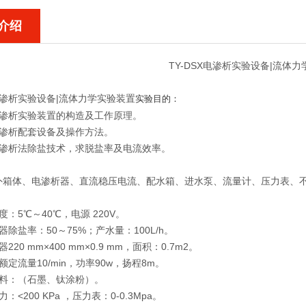
介绍
TY-DSX电渗析实验设备|流体
X电渗析实验设备|流体力学实验装置
实验目的：
电渗析实验装置的构造及工作原理。
电渗析配套设备及操作方法。
电渗析法除盐技术，求脱盐率及电流效率。
：
外箱体、电渗析器、直流稳压电流、配水箱、进水泵、流量计、压力表、
：
度：5℃～40℃，电源 220V。
器除盐率：50～75%；产水量：100L/h。
220 mm×400 mm×0.9 mm，面积：0.7m2。
额定流量10/min，功率90w，扬程8m。
材料：（石墨、钛涂粉）。
：<200 KPa ，压力表：0-0.3Mpa。