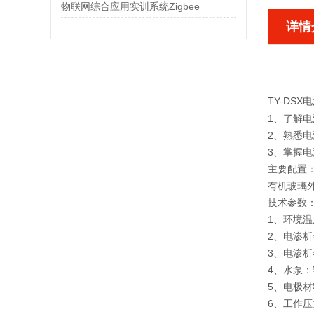
物联网综合应用实训系统Zigbee
详情
TY-DS
1、了解
2、熟悉
3、掌握
主要配置
有机玻璃
技术参数
1、环境温
2、电渗析
3、电渗析器
4、水泵：
5、电极
6、工作压力