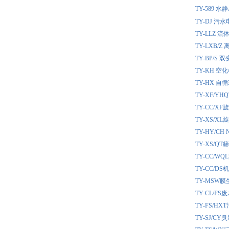
TY-589 
TY-DJ 
TY-LLZ
TY-LXB
TY-BP/
TY-KH 
TY-HX 
TY-XF/
TY-CC/
TY-XS/
TY-HY/
TY-XS/
TY-CC/
TY-CC/
TY-MSW
TY-CL/
TY-FS/
TY-SJ/