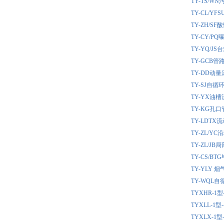
TY-TS/
TY-CL/
TY-ZH/
TY-CY/
TY-YQ/
TY-GCB
TY-DD动
TY-SJ自
TY-YX油
TY-KG孔
TY-LDT
TY-ZL/
TY-ZL/
TY-CS/
TY-YLY
TY-WQL
TYXHR-
TYXLL-
TYXLX-