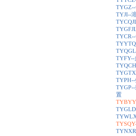
TYGZ
TYJI
TYCQ
TYGF
TYCR
TYYT
TYQG
TYFY
TYQ
TYGT
TYP
TYG
置
TYBY
TYGL
TYWL
TYS
TYNX