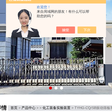
欢迎您！
来自局域网的朋友！有什么可以帮
助您的吗？
详情
首页
>
产品中心
> >
化工装备实验装置
> TYHG-CQ/SB振动