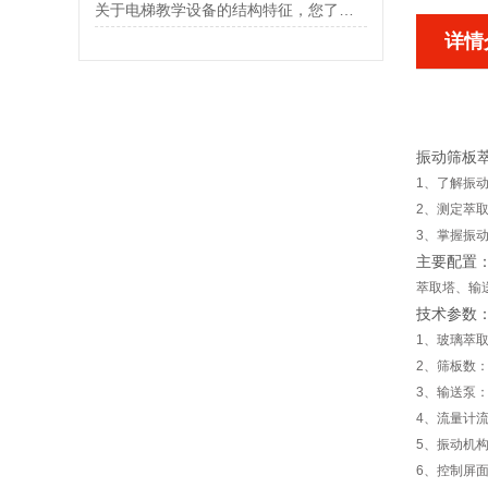
关于电梯教学设备的结构特征，您了解多少？
详情
振动筛板
1、了解振
2、测定萃
3、掌握振
主要配置
萃取塔、输
技术参数
1、玻璃萃取
2、筛板数：
3、输送泵
4、流量计流量
5、振动机构
6、控制屏