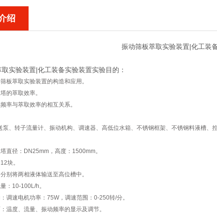
介绍
振动筛板萃取实验装置|化工装
萃取实验装置|化工装备实验装置
实验目的：
动筛板萃取实验装置的构造和应用。
取塔的萃取效率。
动频率与萃取效率的相互关系。
：
送泵、转子流量计、振动机构、调速器、高低位水箱、不锈钢框架、不锈钢料液槽、
：
塔直径：DN25mm，高度：1500mm。
12块。
：分别将两相液体输送至高位槽中。
：10-100L/h。
：调速电机功率：75W，调速范围：0-250转/分。
面：温度、流量、振动频率的显示及调节。