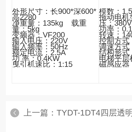
外形尺寸：长900*深600*
模数：1.
高2280
拖动电机型
净重量：135kg 载重
压：380V
量：5kg
功率：0.
变频器：VF200
转速：140
输入电压：220V
控制方式
输入频率：50Hz
调速方式
额定电流：2.5A
结构形式
功 率：0.4KW
电梯平层
曳引机速比：1:15
磁感应器
上一篇：
TYDT-1DT4四层透明仿真教学电梯