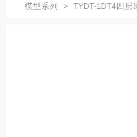
模型系列
> TYDT-1DT4
（松下）|透明仿真电梯教学模