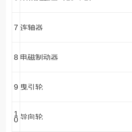
7
连轴器
8
电磁制动器
9
曳引轮
1
导向轮
0