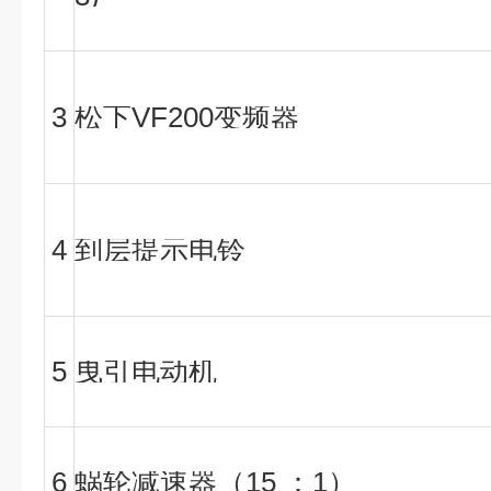
3
松下VF200变频器
4
到层提示电铃
5
曳引电动机
6
蜗轮减速器（15 ：1）