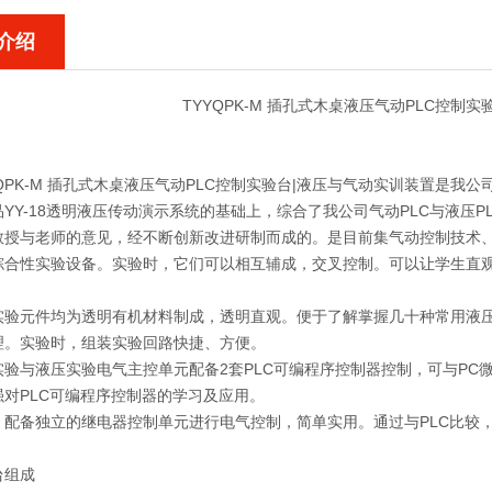
介绍
TYYQPK-M 插孔式木桌液压气动PLC控制
YQPK-M 插孔式木桌液压气动PLC控制实验台|液压与气动实训装置
是我公
YY-18透明液压传动演示系统的基础上，综合了我公司气动PLC与液压
教授与老师的意见，经不断创新改进研制而成的。是目前集气动控制技术、
综合性实验设备。实验时，它们可以相互辅成，交叉控制。可以让学生直
。
元件均为透明有机材料制成，透明直观。便于了解掌握几十种常用液压
理。实验时，组装实验回路快捷、方便。
与液压实验电气主控单元配备2套PLC可编程序控制器控制，可与PC
强对PLC可编程序控制器的学习及应用。
备独立的继电器控制单元进行电气控制，简单实用。通过与PLC比较，
台组成