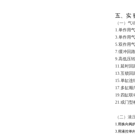
五、实 
（一）气
1.单作
3.单作用
5.双作用
7.缓冲回
9.高低压
11.延时
13.互锁回
15.单缸
17.多缸
19.四缸
21.或门
（二）液
1.用换向阀
3.用液控单