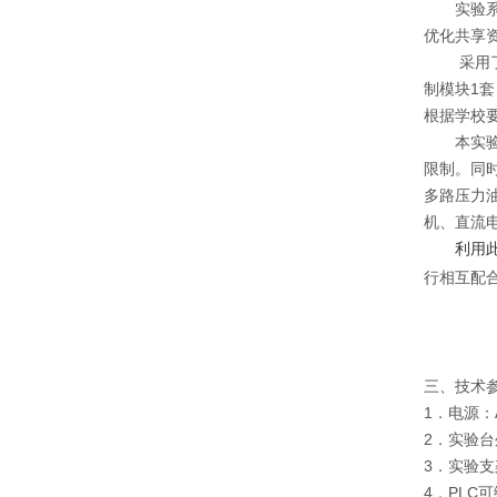
实验系统
优化共享
采用
制模块1
根据学校
本实验系
限制。同
多路压力
机、直流
利用此套
行相互配
三、技术
1．电源：AC
2．实验台外
3．实验支架
4．PLC