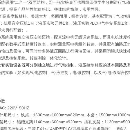
采用“二合一”双面结构，即一张实验桌可供两组四位学生分别进行气动
资源，提高产品的性能价格比。整体结构简单，实用性强。
了高密度板材料。美观大方，坚固耐用，操作方便。基本配置为：气动实验
套；低噪音空压机1台；液压实验元件1套，液压实验PLC电气控制系统1
要求另行配置）。
统采用独立液压实验泵站，配直流电机无级调速系统，而且电机速度控制
时配有数字式高精度转速表，实时测量泵电机组的转速。并且配有油路压
油输出及回油，可同时对多路液压回路进行供油回油。并采用闭锁式快速
电源及控制系统、转速测控一体化设计。
实验设备既可分别独立地进行气动控制、液压控制相应的基本回路及其
合的实验：如实现气
电控制，气
液控制，电
液控制，以及气
电
液综合控
-
-
-
-
-
参数
: 220V 50HZ
形尺寸： 铁桌：1600mm×1000mm×820mm 木桌：1500mm×1000m
尺寸： 铝槽支架1140mm×600mm×920mm 插孔支架：1130mm×500
可编程序控制器：三菱 FX1s-14MR型PLC(可根据客户要求选择），8输入