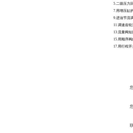
5.二级压力
7.用增压缸
9.进油节流
11.调速齿
13.流量阀
15.用顺序
17.用行程