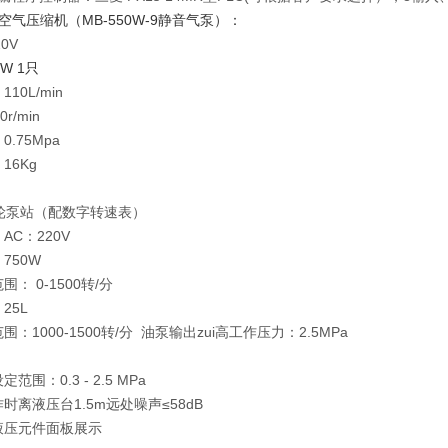
空气压缩机（MB-550W-9静音气泵）：
20V
0W 1只
10L/min
40r/min
0.75Mpa
16Kg
齿轮泵站（配数字转速表）
AC：220V
750W
： 0-1500转/分
25L
：1000-1500转/分 油泵输出zui高工作压力：2.5MPa
范围：0.3 - 2.5 MPa
时离液压台1.5m远处噪声≤58dB
液压元件面板展示