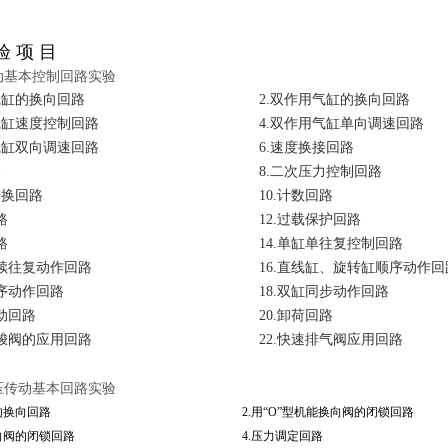
验 项 目
动基本控制回路实验
用气缸的换向回路
2.双作用气缸的换向回路
气缸速度控制回路
4.双作用气缸单向调速回路
气缸双向调速回路
6.速度换接回路
路
8.二次压力控制回路
转换回路
10.计数回路
回路
12.过载保护回路
路
14.单缸单往复控制回路
连续往复动作回路
16.直线缸、旋转缸顺序动作回
顺序动作回路
18.双缸同步动作回路
联动回路
20.卸荷回路
型梭阀的应用回路
22.快速排气阀应用回路
压传动基本回路实验
的换向回路
2.用“O”型机能换向阀的闭锁回路
向阀的闭锁回路
4.压力调定回路