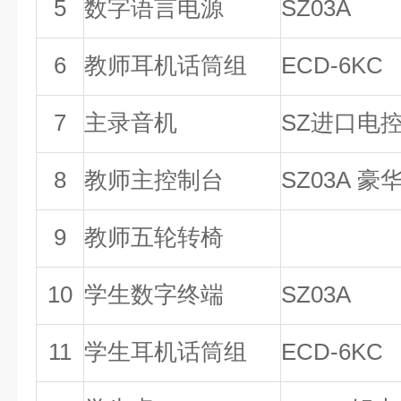
5
数字语言电源
SZ03A
6
教师耳机话筒组
ECD-6KC
7
主录音机
SZ进口电
8
教师主控制台
SZ03A 豪
9
教师五轮转椅
10
学生数字终端
SZ03A
11
学生耳机话筒组
ECD-6KC