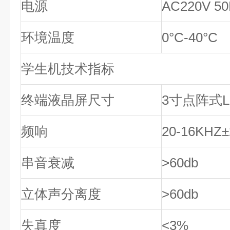
电源
AC220V 5
环境温度
0
°
C-40
°
C
学生机技术指标
终端液晶屏尺寸
3
寸点阵式
频响
20-16KHZ
±
串音衰减
>60db
立体声分离度
>60db
失真度
<3%