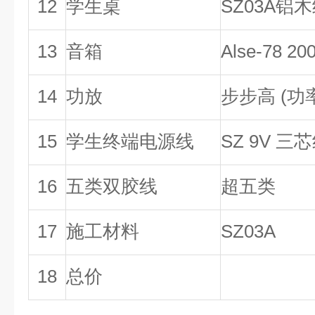
12
学生桌
SZ03A铝
13
音箱
Alse-78 2
14
功放
步步高 (功率
15
学生终端电源线
SZ 9V 三
16
五类双胶线
超五类
17
施工材料
SZ03A
18
总价