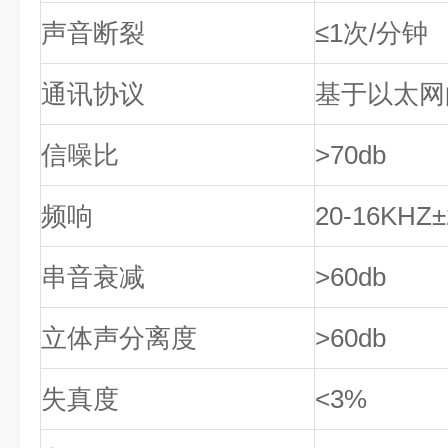
声音断裂
≤1
次
/
分钟
通讯协议
基于以太网
信噪比
>70db
频响
20-16KHZ
±
串音衰减
>60db
立体声分离度
>60db
失真度
<3%