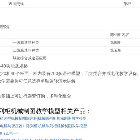
表面交线
第柜
柜部分
陈列柜内容
一级减速箱种类
第四柜
二级减速箱种类
第五柜
蜗轮综合减速器应用
-40
功能及规格
20柜40个板面，柜内装有700多语种模塑，四大类合并成电化教学设备
教学需要你可任意选择单独运转演示讲解
的基础上可进行选套订购，多种化组合
列柜机械制图教学模型相关产品：
10型精选型机械制图陈列柜|机械陈列柜机械制图教学模型
型《电机与变压器》陈列柜|机械陈列柜机械制图教学模型
40（四合一）--