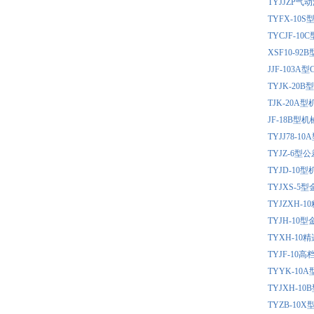
TYJJZP
TYFX-1
TYCJF-
XSF10-
JJF-10
TYJK-2
TJK-20
JF-18B
TYJJ78
TYJZ-6
TYJD-1
TYJXS-
TYJZXH
TYJH-1
TYXH-1
TYJF-1
TYYK-1
TYJXH-
TYZB-1