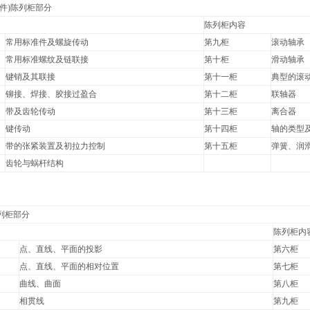
件)陈列柜部分
陈列柜内容
常用标准件及螺旋传动
第九柜
滚动轴承
常用标准螺纹及链联接
第十柜
滑动轴承
键销及其联接
第十一柜
典型的滚
铆接、焊接、胶接过盈合
第十二柜
联轴器
带及齿轮传动
第十三柜
离合器
键传动
第十四柜
轴的类型
带的张紧装置及初拉力控制
第十五柜
弹簧、润
齿轮与蜗杆结构
列柜部分
陈列柜内
点、直线、平面的投影
第六柜
点、直线、平面的相对位置
第七柜
曲线、曲面
第八柜
相贯线
第九柜