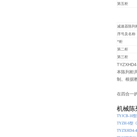
第五柜
减速器陈列
序号及名称
*柜
第二柜
第三柜
TYZXHD4
本陈列柜共
制。根据
在四合一
机械陈
TYJCB-
TYZH-6
TYZXHD4-