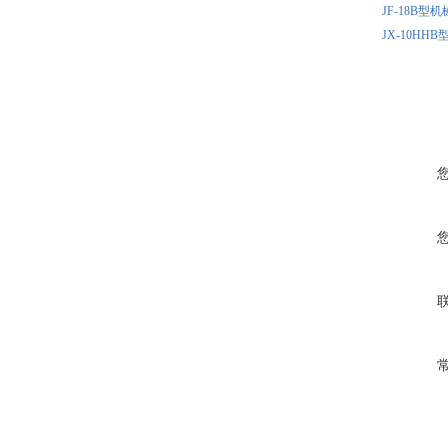
JF-18B
JX-10H