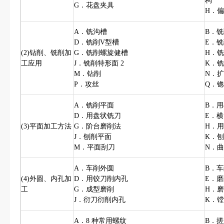
构
G．花盘夹具
H．
A．铣沟槽
B．
D．铣削V型槽
E．铣
(2)钻削、铣削加
G．铣削螺旋健槽
H．
工应用
J．铣削特形面 2
K．
M．钻削
N．
P．攻丝
Q．
A．铣削平面
B．用
D．用盘状铣刀
E．
(3)平面加工方法
G．阶台磨削法
H．
J．刨削平面
K．
M．平面刮刀
N．
A．车削外圆
B．
(4)外圆、内孔加
D．用铰刀削内孔
E．
工
G．成型磨削
H．
J．衍刀衍削内孔
K．
A．8 种常用螺纹
B．