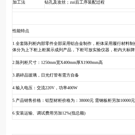
加工法
钻孔及攻丝；zui后工序装配过程
性能特点
1.全套陈列柜内部零件全部采用铝合金制作，柜体采用履行材料制
体分为上下柜上柜展示成列产品，下柜可放实验仪器，柜内大标牌
2.陈列柜尺寸：1250mm宽X400mm厚X1900mm高
3.易碎品玻璃，日光灯管有需方自备
4.输入电压：交流220V，功率400W
5.产品销售价格：铝型材柜价格为：38000元 需钢板柜另加10000元
6.安装运输、调试费用另加12%(指总额)