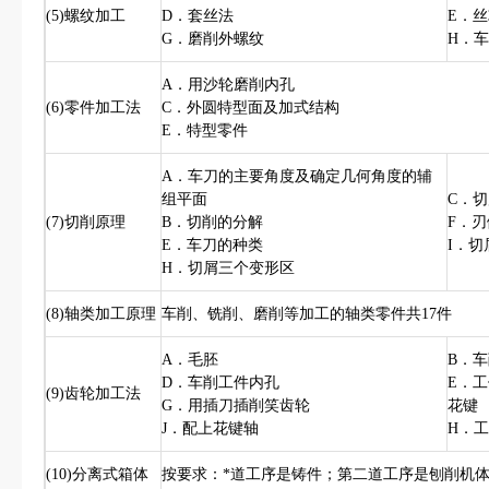
(5)螺纹加工
D．套丝法
E．
G．磨削外螺纹
H．
A．用沙轮磨削内孔
(6)零件加工法
C．外圆特型面及加式结构
E．特型零件
A．车刀的主要角度及确定几何角度的辅
组平面
C．
(7)切削原理
B．切削的分解
F．
E．车刀的种类
I．
H．切屑三个变形区
(8)轴类加工原理
车削、铣削、磨削等加工的轴类零件共17件
A．毛胚
B．
D．车削工件内孔
E．
(9)齿轮加工法
G．用插刀插削笑齿轮
花键
J．配上花键轴
H．
(10)分离式箱体
按要求：*道工序是铸件；第二道工序是刨削机体