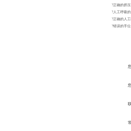
?正确的挤
?人工呼吸
?正确的人
?错误的手位