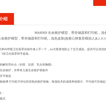
介绍
W44069 生命救护模型，带存储器和打印机，
9 生命救护模型，带存储器和打印机，浅色皮肤|急救心肺复苏模拟人
真人大
的单向呼吸卫生面罩供操作者人手一个，zui大限度地防止了交叉感染。提供可以清洗的
、5张卫生面罩和手提箱。
会的解剖导向点（剑突、肚脐、乳头和胸廓）
人生命救护，并带有儿童生命救护替换件
颌关节相连
动脉脉搏 打印机可评估所采取的救护措施，每项技术的成绩单独显示，平均值可存储起
括：
童模式
率