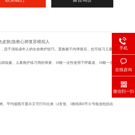
浅色皮肤|急救心肺复苏模拟人
手机
小，适于演练成年人的生命救护技巧。置换躯干内弹簧后，也可练习儿童
训练服、儿童救护练习用的弹簧、10根一次性使用下呼吸道、10根一次
在线咨询
微信扫一扫
来。平均值既可显示又可打印出来（4支笔、3卷纸和6节Ｄ号电池包括在