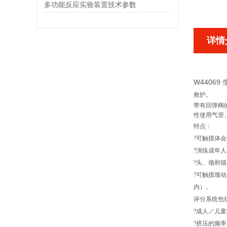
多功能反应实验装置技术参数
详情
W4406
救护。
带有回弹阀
性使用气管
特点：
?可触摸体
?演练成年
?头、颈和
?可触摸颈
内）。
评分系统包
?成人／儿
?挤压的频