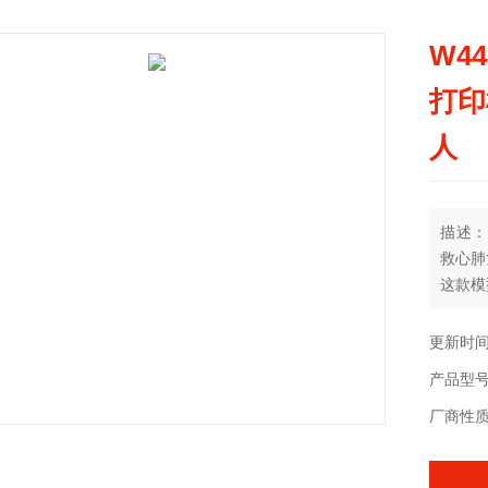
W4
打印
人
描述：
救心肺
这款模
弹簧后
作者人
更新时间：
产品型
厂商性