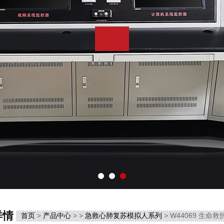
详情
首页
>
产品中心
> >
急救心肺复苏模拟人系列
> W44069 生