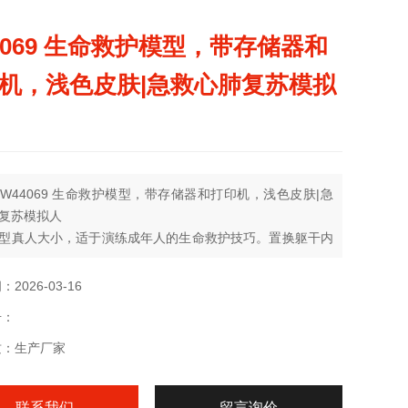
4069 生命救护模型，带存储器和
机，浅色皮肤|急救心肺复苏模拟
W44069 生命救护模型，带存储器和打印机，浅色皮肤|急
复苏模拟人
型真人大小，适于演练成年人的生命救护技巧。置换躯干内
，也可练习儿童救护。带有回弹阀的单向呼吸卫生面罩供操
手一个，Z大限度地防止了交叉感染
2026-03-16
号：
质：生产厂家
联系我们
留言询价