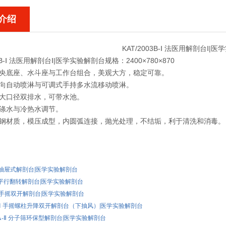
介绍
KAT/2003B-Ⅰ 法医用解剖台Ⅰ|
03B-Ⅰ 法医用解剖台Ⅰ|医学实验解剖台
规格：2400×780×870
中央底座、水斗座与工作台组合，美观大方，稳定可靠。
双向自动喷淋与可调式手持多水流移动喷淋。
的大口径双排水，可带水池。
洗涤水与冷热水调节。
锈钢材质，模压成型，内圆弧连接，抛光处理，不结垢，利于清洗和消毒。
：
1B 抽屉式解剖台|医学实验解剖台
1E 平行翻转解剖台|医学实验解剖台
2A 手摇双开解剖台|医学实验解剖台
02A-Ⅰ 手摇螺柱升降双开解剖台（下抽风）|医学实验解剖台
02A-Ⅱ 分子筛环保型解剖台|医学实验解剖台