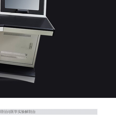
医用解剖台Ⅰ|医学实验解剖台