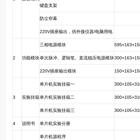
键盘支架
防尘帘幕
220V插座输出，供外接仪器/电脑用电
三相电源模块
595×163×15
2
功能模块
单次脉冲、逻辑笔、直流稳压电源模块
300×163×15
220V插座输出模块
150×163×15
单片机实验挂箱一
300×105×31
3
实验挂箱
单片机实验挂箱二
300×105×31
单片机实验挂箱三
300×105×31
4
说明书
单片机实验分册
单片机源程序