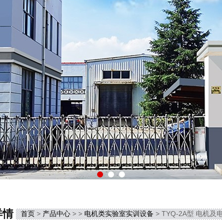
详情
首页
>
产品中心
> >
电机类实验室实训设备
> TYQ-2A型 电