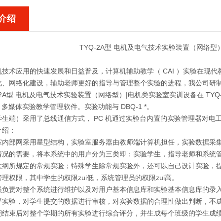
介绍
TYQ-2A型 电机及电气技术实验装置（网络型
机技术应用的快速发展和日益普及，计算机辅助教学（ CAI ）实验在现
、网络化建设，辅助老师更好的指导与管理整个实验的进程，我公司研制开发
-2A型 电机及电气技术实验装置（网络型）|电机类实验室实训设备
在 T
" 多媒体实验教学管理软件。实验功能与 DBQ-1 *。
学生端）采用了总线通信方式， PC 机通过实验台内置的实验管理器对
介绍：
部网采用星型结构，实验室服务器由教师端计算机担任，实验数据采
情况的需要，将本系统中的用户分为三类即：实验学生，指导老师和系统
大纲所规定的常规实验；特殊学生除常规实验外，还可以自己设计实验，
理权限，其中学生的权限zui低，系统管理员的权限zui高。
员负责对整个系统进行维护以及对用户基本信息库和实验基本信息库的录
择实验，对学生提交的数据进行审核，对实验数据的合理性做出判断，不
期结束后对整个学期的所有实验进行综合评分，并生成每个班级的学生成