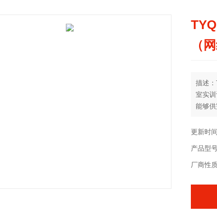
TY
（网
描述：
室实训
能够供
运行实
机的工
更新时间：
对称稳
产品型
厂商性