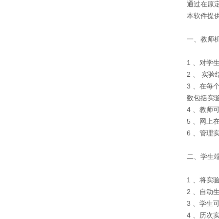
通过在原
本软件提
一、教师
1 、对
2 、 
3 、在
数包括实
4 、教
5 、网上
6 、管
二、学生
1 、将实
2 、自
3 、学
4 、历次