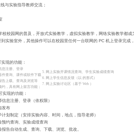
上在线与实验指导教师交流；
室
校园网的普及，开放式实验教学，虚拟实验教学，网络实验教学都成为可能
到实验室外，其他操作可以在校园里任何一台联网的 PC 机上登录完成，
可实现的功能：
生信息注册、登录
5. 网上实验开课情况查询、学生实验成绩查询
子器件查询、课件或软件下载
6. 网上学生信息反馈（以 的形式）
验报告上载、查询及浏览等
7. 网上实验讨论区（基于 Web ）
验预约，具有网上留言功能；
可实现的功能：
老师信息注册、登录（依权限）
通知发布
上教学计划制定（安排实验内容、时间，地点，指导老师）
实验预约查询、实验成绩查询
实验报告自动生成、查询、下载、浏览、批改。