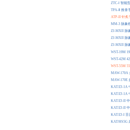
ZTC-Ⅰ 
TPA-Ⅱ 
ATP-II
MM-3 脉
ZJ-MXI
ZJ-MXI
ZJ-MXI
WST-19
WST-42
WST-55
MAW-17
MAW-17
KAT/ZJ
KAT/ZJ
KAT/ZJ
KAT/ZJ
KAT/ZJ
KAT/HS