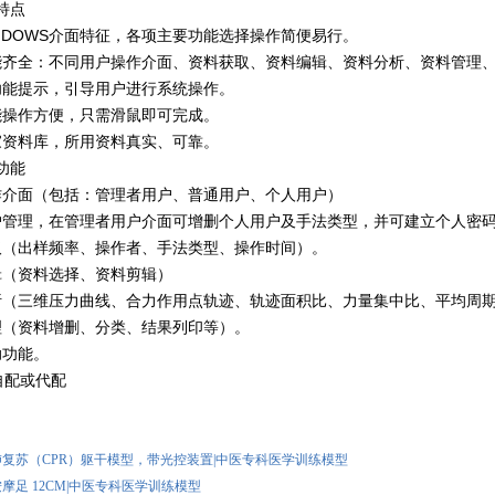
特点
INDOWS介面特征，各项主要功能选择操作简便易行。
功能齐全：不同用户操作介面、资料获取、资料编辑、资料分析、资料管理
化功能提示，引导用户进行系统操作。
能操作方便，只需滑鼠即可完成。
家资料库，所用资料真实、可靠。
功能
操作介面（包括：管理者用户、普通用户、个人用户）
用户管理，在管理者用户介面可增删个人用户及手法类型，并可建立个人密
获取（出样频率、操作者、手法类型、操作时间）。
辑（资料选择、资料剪辑）
分析（三维压力曲线、合力作用点轨迹、轨迹面积比、力量集中比、平均周
管理（资料增删、分类、结果列印等）。
助功能。
自配或代配
：
 心肺复苏（CPR）躯干模型，带光控装置|中医专科医学训练模型
B 按摩足 12CM|中医专科医学训练模型