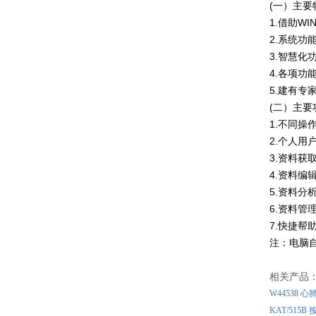
(一）主要
1.借助W
2.系统
3.智慧
4.各项功
5.建有专
(二）主要
1.不同
2.个人
3.资料
4.资料编
5.资料
6.资料
7.快捷帮
注：电脑
相关产品
W44538
KAT/515