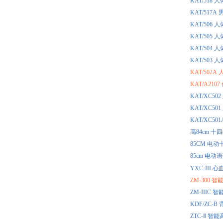
KAT/518
KAT/51
KAT/506
KAT/505
KAT/504
KAT/503
KAT/502
KAT/A21
KAT/XC
KAT/XC
KAT/XC
高84cm 
85CM 电
85cm 电
YXC-II
ZM-300
ZM-III
KDF/ZC
ZTC-Ⅱ 