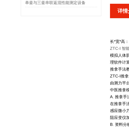
单釜与三釜串联返混性能测定设备
详情
长*宽*高：5
ZTC-Ⅰ
模拟人体
理软件计
推拿手法
ZTC-
由测力平
中医推拿
A. 推拿
在推拿手
感应微小
阻应变仪
B. 资料