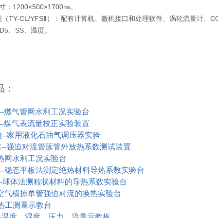
：1200×500×1700㎜。
（TY-CL/YFSⅡ）：配有计算机、微机接口和处理软件、涡轮流量计、C
OD5、SS、温度。
品：
-
燃气管网水利工况实验台
-
煤气表流量校正实验装置
--
家用液化石油气调压器实验
--
强迫对流管蔟管外放热系数测试装置
热网水利工况实验台
--
稳态平板法测定绝热材料导热系数实验台
-
球体法测粒状材料的导热系数实验台
空气横掠单管强迫对流的换热实验台
热工测量示教台
-
温度、湿度、压力、流量示教板