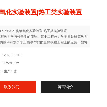
氧化实验装置|热工类实验装置
TY-YH/CY 臭氧氧化实验装置|热工类实验装置
工程热力学与传热学的简称。其中工程热力学主要是研究热力
的效率和热力学工质参与的能量转换在工程上的应用，如将
能转化成机械能推动动力机械做功以及其效率的学科，再
调将机械能转化成热力学能等；而传热学是研究热量传递的
2026-03-15
科，如反应堆的导热，对流换热，辐射能的传递等。
TY-YH/CY
质：生产厂家
联系我们
留言询价