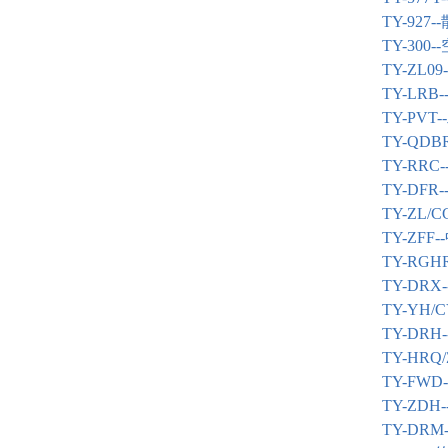
TY-927--
TY-300--
TY-ZL09-
TY-LRB-
TY-PVT--
TY-QDBR
TY-RRC-
TY-DFR-
TY-ZL/CG
TY-ZFF--
TY-RGHR
TY-DRX-
TY-YH/C
TY-DRH-
TY-HRQ/
TY-FWD-
TY-ZDH-
TY-DRM-