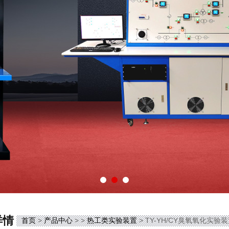
详情
首页
>
产品中心
> >
热工类实验装置
> TY-YH/CY臭氧氧化实