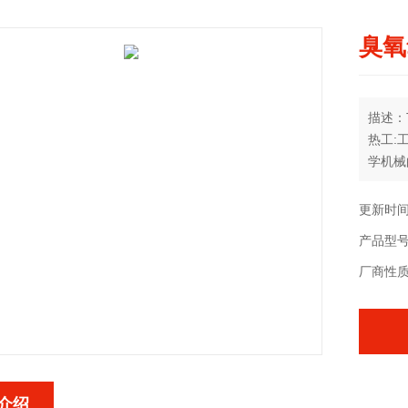
臭氧
描述：
热工:
学机械
热力学
如，空
更新时间：
一门学
产品型号：
厂商性
介绍