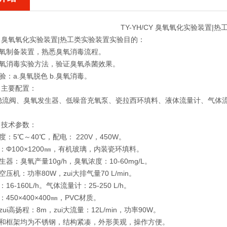
TY-YH/CY 臭氧氧化实验装置|
/CY 臭氧氧化实验装置|热工类实验装置实验目的：
臭氧制备装置，熟悉臭氧消毒流程。
臭氧消毒实验方法，验证臭氧杀菌效果。
验：a.臭氧脱色 b.臭氧消毒。
CY 主要配置：
稳流阀、臭氧发生器、低噪音充氧泵、瓷拉西环填料、液体流量计、气体
CY 技术参数：
度：5℃～40℃，配电： 220V，450W。
：Φ100×1200㎜，有机玻璃，内装瓷环填料。
生器：臭氧产量10g/h，臭氧浓度：10-60mg/L。
压机：功率80W，zui大排气量70 L/min。
16-160L/h。气体流量计：25-250 L/h。
450×400×400㎜，PVC材质。
ui高扬程：8m，zui大流量：12L/min，功率90W。
屏和框架均为不锈钢，结构紧凑，外形美观，操作方便。