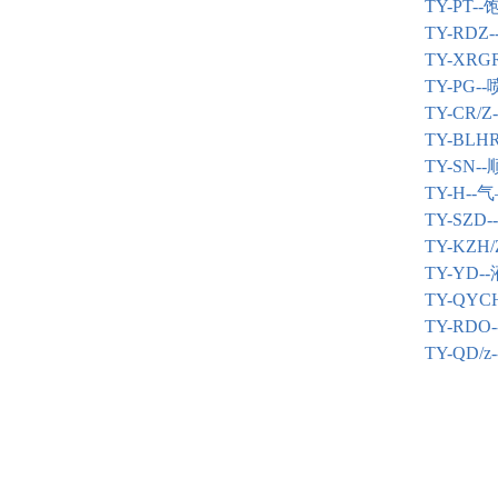
TY-PT--
TY-RDZ-
TY-XRGR
TY-PG--
TY-CR/Z-
TY-BLHR
TY-SN--
TY-H--
气
TY-SZD--
TY-KZH/
TY-YD
TY-QY
TY-RD
TY-Q