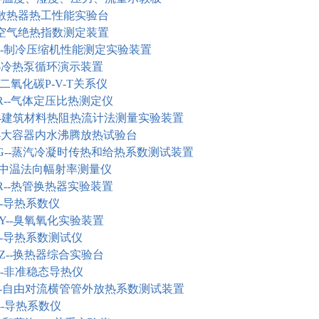
散热器热工性能实验台
空气绝热指数测定装置
-
制冷压缩机性能测定实验装置
-
冷热泵循环演示装置
二氧化碳
P-V-T
关系仪
--
气体定压比热测定仪
-
建筑材料热阻热流计法测量实验装置
-
大容器内水沸腾放热试验台
--
蒸汽冷凝时传热和给热系数测试装置
中温法向幅射率测量仪
--
热管换热器实验装置
-
导热系数仪
Y--
臭氧氧化实验装置
-
导热系数测试仪
Z--
换热器综合实验台
-
非准稳态导热仪
-
自由对流横管管外放热系数测试装置
-
导热系数仪