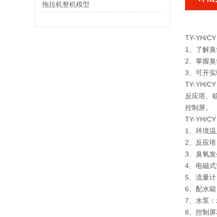
拖拉机整机模型
TY-YH
1、了解
2、掌握
3、可开实
TY-YH/
反应塔、
控制屏。
TY-YH/
1、环境温
2、反应塔
3、臭氧发
4、电磁式空
5、流量计：
6、配水箱：
7、水泵：z
8、控制