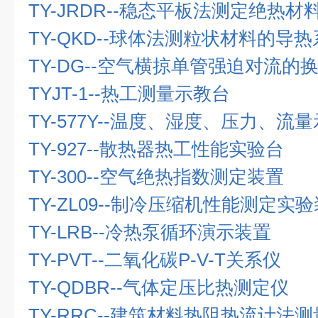
TY-JRDR--
稳态平板法测定绝热材
TY-QKD--
球体法测粒状材料的导热
TY-DG--
空气横掠单管强迫对流的
TYJT-1--
热工测量示教台
TY-577Y--
温度、湿度、压力、流量
TY-927--
散热器热工性能实验台
TY-300--
空气绝热指数测定装置
TY-ZL09--
制冷压缩机性能测定实验
TY-LRB--
冷热泵循环演示装置
TY-PVT--
二氧化碳
P-V-T
关系仪
TY-QDBR--
气体定压比热测定仪
TY-RRC--
建筑材料热阻热流计法测