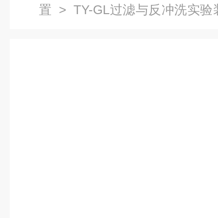
置
> TY-GL过滤与反冲洗实
置