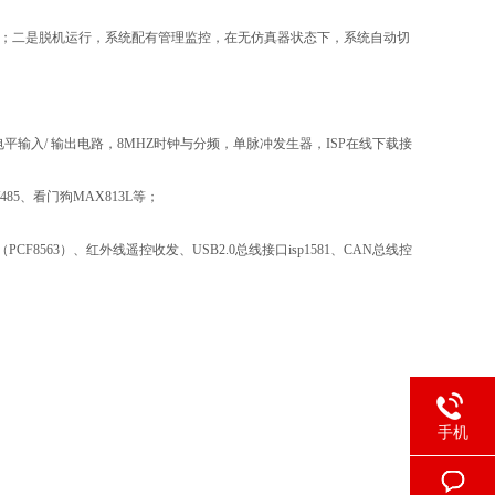
作；二是脱机运行，系统配有管理监控，在无仿真器状态下，系统自动切
开关逻辑电平输入/ 输出电路，8MHZ时钟与分频，单脉冲发生器，ISP在线下载接
32/485、看门狗MAX813L等；
CF8563）、红外线遥控收发、USB2.0总线接口isp1581、CAN总线控
手机