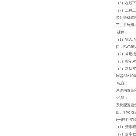
（6）在线下
（7）二种
换到脱机管
三、系统组
·硬件：
（1）输入/
口，PWM
（2）常用接口芯
（3）控制
（4）新型实用
制器SJA10
·电源：
系统内置高
·机箱：
系统配置轻便
四、实验项
(一)软件实
（1）清
（2）拆字