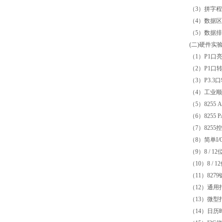
（3）拼字
（4）数据
（5）数据
(二)硬件实
（1）P1口
（2）P1口
（3）P3.
（4）工业
（5）825
（6）8255
（7）825
（8）简单I
（9）8 / 
（10）8 / 
（11）82
（12）通
（13）微
（14）日历