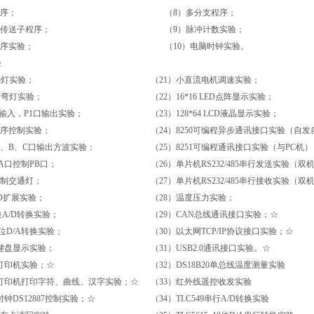
程序；
（8）多分支程序；
区传送子程序；
（9）脉冲计数实验；
排序实验；
（10）电脑时钟实验。
验
亮灯实验；
（21）小直流电机调速实验；
转弯灯实验；
（22）16*16 LED点阵显示实验；
3口输入，P1口输出实验；
（23）128*64 LCD液晶显示实验；
顺序控制实验；
（24）8250可编程异步通讯接口实验（自
5 A、B、C口输出方波实验；
（25）8251可编程通讯接口实验（与PC机）
 PA口控制PB口；
（26）单片机RS232/485串行发送实验（
5控制交通灯；
（27）单片机RS232/485串行接收实验（
/O扩展实验；
（28）温度压力实验；
12位A/D转换实验；
（29）CAN总线通讯接口实验；☆
12位D/A转换实验；
（30）以太网TCP/IP协议接口实验；☆
79键盘显示实验；
（31）USB2.0通讯接口实验。☆
用打印机实验；☆
（32）DS18B20单总线温度测量实验
型打印机打印字符、曲线、汉字实验；☆
（33）红外线遥控收发实验
时钟DS12887控制实验；☆
（34）TLC549串行A/D转换实验