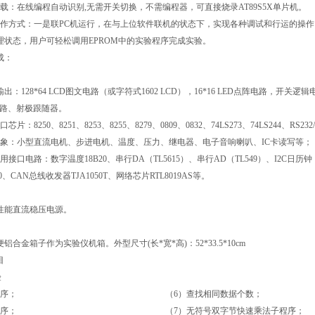
载：在线编程自动识别,无需开关切换，不需编程器，可直接烧录AT89S5X单片机。
工作方式：一是联PC机运行，在与上位软件联机的状态下，实现各种调试和行运的操
理状态，用户可轻松调用EPROM中的实验程序完成实验。
成：
 输出：128*64 LCD图文电路（或字符式1602 LCD），16*16 LED点阵电路，
电路、射极跟随器。
片：8250、8251、8253、8255、8279、0809、0832、74LS273、74LS244、RS2
对象：小型直流电机、步进电机、温度、压力、继电器、电子音响喇叭、IC卡读写等；
接口电路：数字温度18B20、串行DA（TL5615）、串行AD（TL549）、I2C日历钟（P
00、CAN总线收发器TJA1050T、网络芯片RTL8019AS等。
性能直流稳压电源。
铝合金箱子作为实验仪机箱。外型尺寸(长*宽*高)：52*33.5*10cm
目
验
零程序；
（6）查找相同数据个数；
程序；
（7）无符号双字节快速乘法子程序；