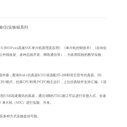
实验仪|实验箱系列
《C8051Fxxx高速SOC单片机原理及应用》《单片机控制技术》《自动化
如红外线收发、多种总线开发、网络通信等），为各类院校的教学实验、
有Keil-c仿真器K51U或选配JD-208和其它型号仿真器。JD-
双CPU模式，仿真CPU和用户CPU独立运行，上位仿真软件支持汇编、C语
有EC5型USB高速通讯仿真器，通过4脚的JTAG接口可以进行非侵入式、全速
051F 单片机（SOC）进行实验、开发。
制实验电路。
适应多种方式实验提供可能。