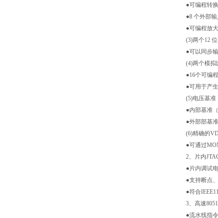
●可编程转换速
●8 个外部
●可编程放大
(3)两个12 
●可以同步
(4)两个模
●16个可编
●可用于产
(5)电压基准
●内部基准（2
●外部部基
(6)精确的
●可通过MO
2、片内JT
●片内调试
●支持断点
●符合IEEE1
3、高速805
●流水线指