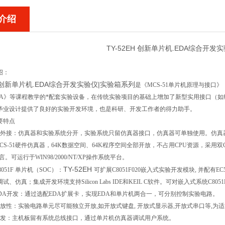
介绍
TY-52EH 创新单片机.EDA综合开发
绍：
EH 创新单片机.EDA综合开发实验仪|实验箱系列
是《MCS-51单片机原理与接口》
DA》等课程教学的*配套实验设备，在传统实验项目的基础上增加了新型实用接口（
毕业设计提供了良好的实验开发环境，也是科研、开发工作者的得力助手。
要特点
外接：仿真器和实验系统分开，实验系统只留仿真器接口，仿真器可单独使用。仿真器外接，配
MCS-51硬件仿真器，64K数据空间、64K程序空间全部开放，不占用CPU资源，采用
言。可运行于WIN98/2000/NT/XP操作系统平台。
TY-52EH
051F 单片机（SOC）：
可扩展C8051F020嵌入式实验开发模块, 并配
、仿真；集成开发环境支持Silicon Labs IDE和KEIL C软件。可对嵌入式系统C8
EDA开发：通过选配EDA扩展卡，实现EDA和单片机两合一，可分别控
开放性：实验电路单元尽可能独立开放,如开放式键盘, 开放式显示器,开放式串口等,为
开发：主机板留有系统总线接口，通过单片机仿真器调试用户系统。