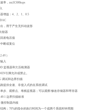
率，zui大500ksps
输入
器增益：4、2、1、0.5
位DAC
输出，用于产生无抖动波形
拟比较器
程回差电压值
生中断或复位
.4V）
准输入
VDD 监视器和欠压检测器
NEN引脚允许或禁止。
AG 调试和边界扫描
电路提供全速、非侵入式的在系统调试
、单步、观察点、堆栈监视器；可以观察/修改存储器和寄存器
149.1 边界扫描标准
1 微控制器内核
令结构；70%的指令的执行时间为一个或两个系统时钟周期