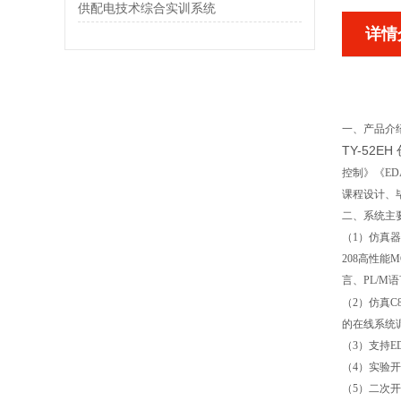
供配电技术综合实训系统
详情
一、产品介
TY-52
控制》《E
课程设计、
二、系统主
（1）仿真器
208高性能
言、PL/M语
（2）仿真C8
的在线系统调试
（3）支持
（4）实验
（5）二次