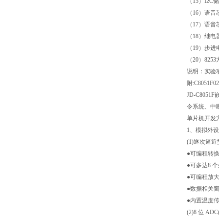
（15）I2
（16）语音
（17）语音
（18）继电
（19）步进
（20）825
说明：实验
附:C8051
JD-C80
令系统、中
单片机开发
1、模拟外设
(1)逐次逼近型
●可编程转换速
●可多达8
●可编程放大器
●数据相关
●内置温度传
(2)8 位 ADC