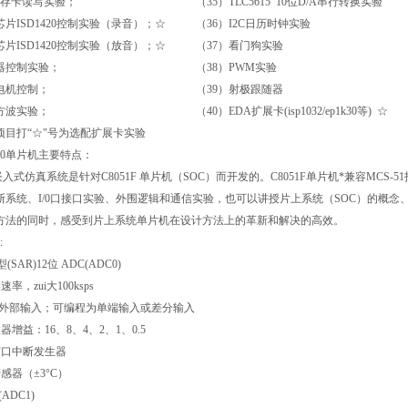
C储存卡读写实验；
（35）TLC5615 10位D/A串行转换实验
芯片ISD1420控制实验（录音）；☆
（36）I2C日历时钟实验
芯片ISD1420控制实验（放音）；☆
（37）看门狗实验
器控制实验；
（38）PWM实验
电机控制；
（39）射极跟随器
3方波实验；
（40）EDA扩展卡(isp1032/ep1k30等) ☆
项目打“☆"号为选配扩展卡实验
F020单片机主要特点：
51F嵌入式仿真系统是针对C8051F 单片机（SOC）而开发的。C8051F单片机*兼容M
断系统、I/0口接口实验、外围逻辑和通信实验，也可以讲授片上系统（SOC）的概念、
方法的同时，感受到片上系统单片机在设计方法上的革新和解决的高效。
:
(SAR)12位 ADC(ADC0)
率，zui大100ksps
 个外部输入；可编程为单端输入或差分输入
增益：16、8、4、2、1、0.5
窗口中断发生器
感器（±3°C）
(ADC1)