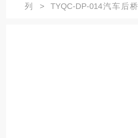
列
> TYQC-DP-014汽
车）|汽车底盘实训装置