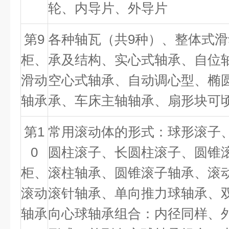
轮、内导片、外导片
第
9
各种轴瓦（共
9
种）、整体式滑
柜、
承及结构、实心式轴承、自位
滑动
空心式轴承、自动调心型、椭
轴承
承、车床主轴轴承、扇形块可
第
1
常用滚动体的形式：球形滚子
0
圆柱滚子、长圆柱滚子、圆锥
柜、
滚柱轴承、圆锥滚子轴承、滚
滚动
滚针轴承、单向推力球轴承、
轴承
向心球轴承组合：内径同样、