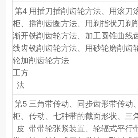
第
4
用插刀插削齿轮方法、用滚刀
柜、
插削齿圈方法、用剃指状刀剃
渐开
铣削齿轮方法、加工圆锥曲线
线齿
铣削齿轮方法、用砂轮磨削齿
轮加
削齿轮方法
工方
法
第
5
三角带传动、同步齿形带传动
柜、
传动、七种带的截面形状、三
皮
带带轮张紧装置、轮辐式平行