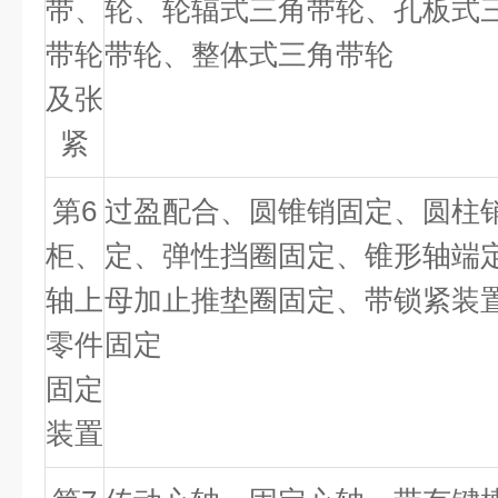
带、
轮、轮辐式三角带轮、孔板式
带轮
带轮、整体式三角带轮
及张
紧
第
6
过盈配合、圆锥销固定、圆柱
柜、
定、弹性挡圈固定、锥形轴端
轴上
母加止推垫圈固定、带锁紧装
零件
固定
固定
装置