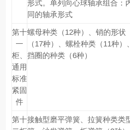
形式。单列向心球轴承组合：
同的轴承形式
第十
螺母种类（
12
种）、销的形状
一
（
17
种）、螺栓种类（
11
种）
柜、
挡圈的种类（
6
种）
通用
标准
紧固
件
第十
接触型磨平弹簧、拉簧种类类