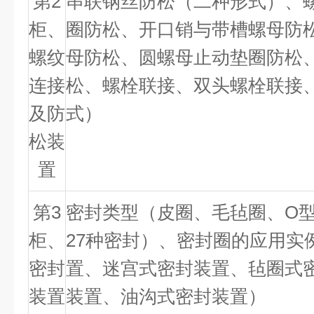
第
2
串联钢丝防松（二种形式）、
柜、
圈防松、开口销与带槽螺母防
螺纹
母防松、圆螺母止动垫圈防松
连接
松、螺栓联接、双头螺栓联接
及防
式）
松装
置
第
3
密封类型（皮圈、毛毡圈、
O
柜、
27
种密封）、密封圈的应用实
密封
置、迷宫式密封装置、毡圈式
装置
装置、油沟式密封装置）