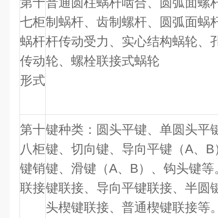
第十
普通圆柱蜗杆啮合、圆弧面螺
七柜
制蜗杆、齿制螺杆、圆弧面蜗
蜗杆
杆传动受力、实心结构蜗轮、
传动
轮、螺栓联接式蜗轮
形式
第十
键种类：圆头平键、单圆头平
八柜
键、切向键、导向平键（
A
、
B
键销
键、滑键（
A
、
B
）、钩头键等
联接
键联接、导向平键联接、半圆
头楔键联接、普通楔键联接等