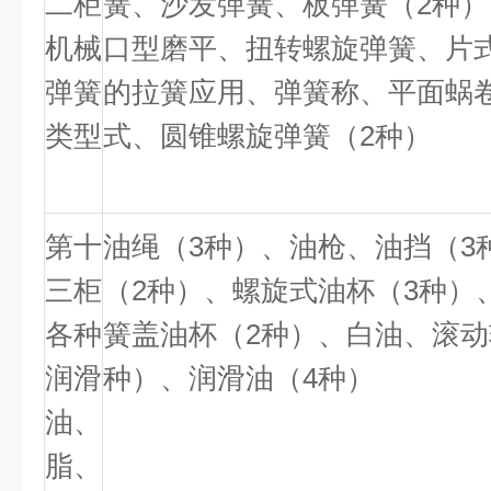
二柜
簧、沙发弹簧、板弹簧（
2
种）
机械
口型磨平、扭转螺旋弹簧、片
弹簧
的拉簧应用、弹簧称、平面蜗
类型
式、圆锥螺旋弹簧（
2
种）
第十
油绳（
3
种）、油枪、油挡（
3
三柜
（
2
种）、螺旋式油杯（
3
种）
各种
簧盖油杯（
2
种）、白油、滚动
润滑
种）、润滑油（
4
种）
油、
脂、