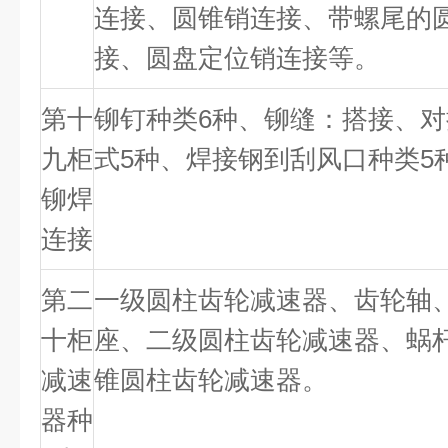
连接、圆锥销连接、带螺尾的
接、圆盘定位销连接等。
第十
铆钉种类
6
种、铆缝：搭接、对
九柜
式
5
种、焊接钢到刮风口种类
5
铆焊
连接
第二
一级圆柱齿轮减速器、齿轮轴
十柜
座、二级圆柱齿轮减速器、蜗
减速
锥圆柱齿轮减速器。
器种