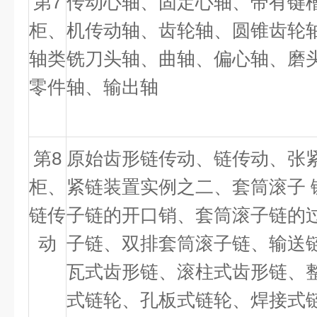
第
7
传动心轴、固定心轴、带有键
柜、
机传动轴、齿轮轴、圆锥齿轮
轴类
铣刀头轴、曲轴、偏心轴、磨
零件
轴、输出轴
第
8
原始齿形链传动、链传动、张
柜、
紧链装置实例之二、套筒滚子 
链传
子链的开口销、套筒滚子链的
动
子链、双排套筒滚子链、输送
瓦式齿形链、滚柱式齿形链、整
式链轮、孔板式链轮、焊接式