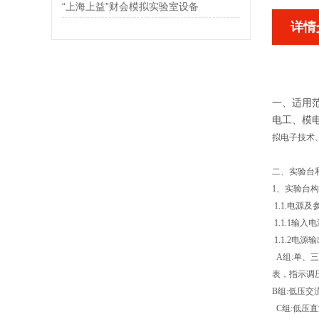
“上海上益”财会模拟实验室设备
详情
一、适用范
电工、模
拟电子技术
二、实验台
1、实验台构
1.1.电源及
1.1.1输
1.1.2电
A组:单、三
表，指示调
B组:低压交
C组:低压直