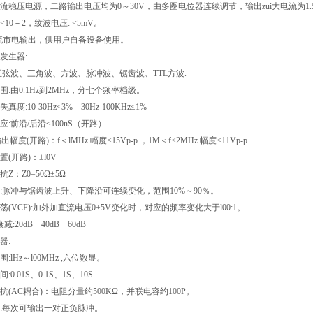
流稳压电源，二路输出电压均为0～30V，由多圈电位器连续调节，输出zui大电流为1.
10
－2
，纹波电压: <5mV。
交流市电输出，供用户自备设备使用。
号发生器:
形:正弦波、三角波、方波、脉冲波、锯齿波、TTL方波.
范围:由0.1Hz到2MHz，分七个频率档级。
失真度:10-30Hz<3% 30Hz-100KHz≤1%
响应:前沿/后沿≤100nS（开路）
大输出幅度(开路)：f＜lMHz 幅度≤15Vp-p ，1M＜f≤2MHz 幅度≤11Vp-p
置(开路)：±l0V
抗Z：Z0=50Ω±5Ω
空比:脉冲与锯齿波上升、下降沿可连续变化，范围10%～90％。
振荡(VCF):加外加直流电压0±5V变化时，对应的频率变化大于l00:1。
衰减:20dB 40dB 60dB
器:
围:lHz～l00MHz ,六位数显。
间:0.01S、0.1S、1S、10S
阻抗(AC耦合)：电阻分量约500KΩ，并联电容约100P。
冲:每次可输出一对正负脉冲。