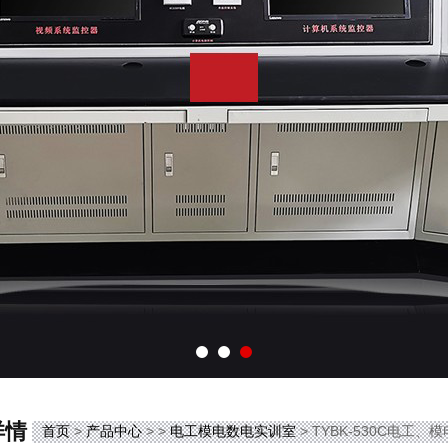
详情
首页
>
产品中心
> >
电工模电数电实训室
> TYBK-530C电