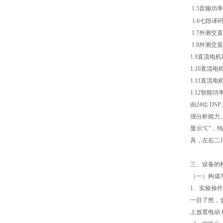
1.5音频
1.6七段
1.7外测交
1.8外测交
1.9直流电机
1.10直流电
1.11直流电
1.12智能
由24位 D
强分析能力。
显示“C"，
具，左右二
三、设备的
（一）构成
1、实验操作
一目了然，
上放置电动