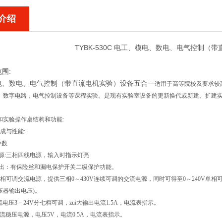
介绍
TYBK-530C 电工、模电、数电、电气控制（
围:
电、数电、电气控制（带直流电机实验）设备五合一
适用于高等院校及要求较
、数字电路，电气控制设备等课程实验。
是现有实验室设备的更新换代或新建、扩建
和实验操作桌结构和功能:
成与性能:
参数
入电源:三相四线电源，输入时指示灯亮
源输出：有保险丝和漏电保护开关二级保护功能。
相可调交流电源，提供三相0～430V连续可调的交流电源，同时可得至0～240V单相
压器输出电压)。
流电压3－24V分七档可调，zui大输出电流1.5A，电流表指示。
流稳压电源，电压5V，电流0.5A，电流表指示。