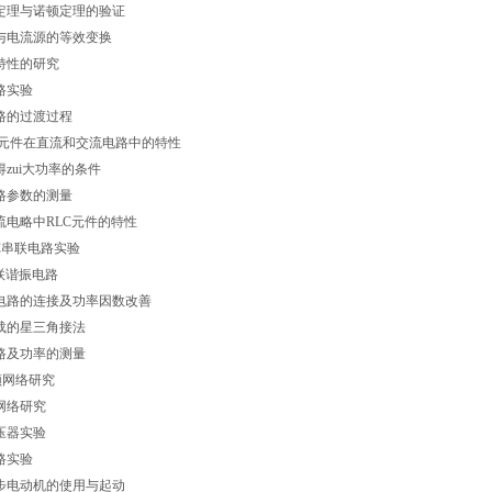
维南定理与诺顿定理的验证
源与电流源的等效变换
特性的研究
电路实验
二阶电路的过渡过程
LC元件在直流和交流电路中的特性
得zui大功率的条件
路参数的测量
流电略中RLC元件的特性
RC串联电路实验
串联谐振电路
灯电路的连接及功率因数改善
负载的星三角接法
电路及功率的测量
选频网络研究
网络研究
压器实验
路实验
异步电动机的使用与起动