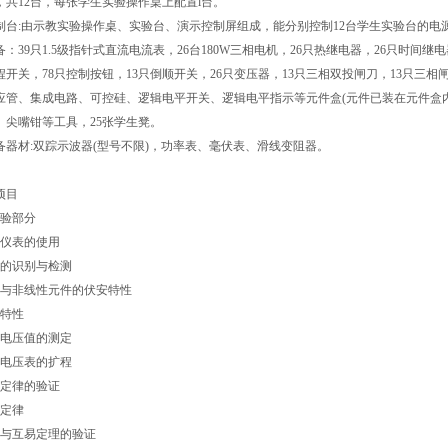
，共12台，每张学生实验操作桌上配置l台。
制台:由示教实验操作桌、实验台、演示控制屏组成，能分别控制12台学生实验台的电源。
：39只1.5级指针式直流电流表，26台180W三相电机，26只热继电器，26只时间继电
程开关，78只控制按钮，13只倒顺开关，26只变压器，13只三相双投闸刀，13只三
应管、集成电路、可控硅、逻辑电平开关、逻辑电平指示等元件盒(元件已装在元件盒内)，
、尖嘴钳等工具，25张学生凳。
备器材:双踪示波器(型号不限)，功率表、毫伏表、滑线变阻器。
项目
实验部分
工测量仪表的使用
用元件的识别与检测
件与非线性元件的伏安特性
电源的外特性
位值、电压值的测定
和电压表的扩程
尔霍夫定律的验证
验证楞次定律
加原理与互易定理的验证