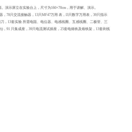
演示屏立在实验台上，尺寸为160×70cm，用于讲解、演示。
器，78只交流接触器，13只MF47万用 表，l3只数字万用表，39只指示
相闸刀，13套实验 所需电阻、电位器、电感线圈、互感线圈、二极管、三
91 只集成座，39只电流测试插座，25套电烙铁及烙铁架，13套剥线