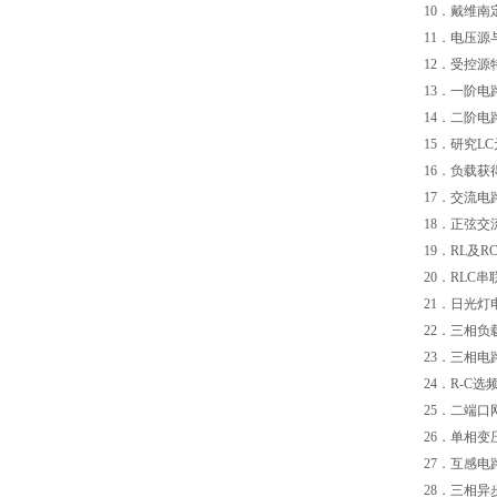
10．戴
11．电压
12．受控源
13．一阶
14．
15．研究
16．负载获
17．交流电
18．正弦交
19．RL及
20．RLC
21．日光
22．三相
23．三相
24．R-C
25．二端口
26．单相变
27．互感电
28．三相