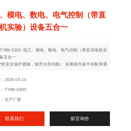
、模电、数电、电气控制（带直
机实验）设备五合一
TYBK-530C 电工、模电、数电、电气控制（带直流电机实
备五合一
*的安全保护措施，较齐全的功能。 实验操作桌中央配有通
插扳，电路插板注塑而成，表面均布有九孔成一组相互联通
，元件盒在其上任意拼插成实验电路
2026-03-14
TYBK-530C
质：生产厂家
联系我们
留言询价