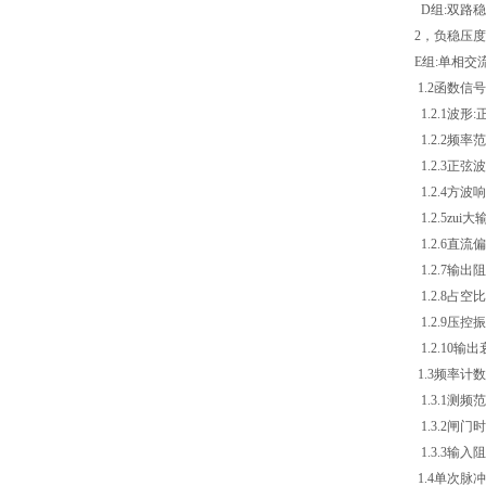
D组:双路稳
2
，负稳压度<
E组:单相
1.2函数信
1.2.1波
1.2.2频率
1.2.3正弦波
1.2.4方波
1.2.5zui
1.2.6直流偏
1.2.7输出阻
1.2.8占
1.2.9压控
1.2.10输出
1.3频率计数
1.3.1测频范
1.3.2闸门时
1.3.3输入
1.4单次脉