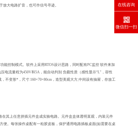
在线咨询
，用于放大电路扩音，也可作信号寻迹。
。
微信扫一扫
话功能控制模式。软件上采用RTOS设计思路，同时配有PC监控 软件来加
压电流量程为450V和5A，能自动判别 负载性质（感性显示“L"，容性
变形*，尺寸:160×70×80cm，造型美观大方,中间设有抽屉，存放工
实验电路在其上任意拼插元件盒成实验电路。元件盒盒体透明直观，内装元件
换方便。每张操作桌配有一粒胶皮板，保护通用电路插板桌面(如需要在桌