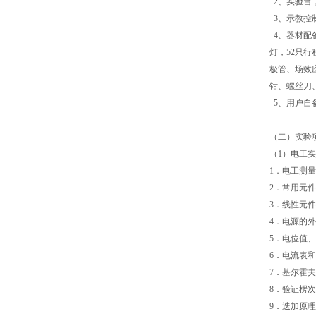
2、实验台
3、示教控
4、器材配备
灯，52只行
极管、场效
钳、螺丝刀
5、用户自
（二）实验
（1）电工
1．电
2．常
3．线性元
4．
5．电
6．电流表
7．基
8．
9．迭