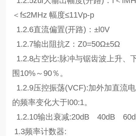
1.2.5zui大输出幅度(开路)：f＜lMHz
＜f≤2MHz 幅度≤11Vp-p
1.2.6直流偏置(开路)：±l0V
1.2.7输出阻抗Z：Z0=50Ω±5Ω
1.2.8占空比:脉冲与锯齿波上升
围10%～90％。
1.2.9压控振荡(VCF):加外加直流
的频率变化大于l00:1。
1.2.10输出衰减:20dB 40dB 60d
1.3频率计数器: