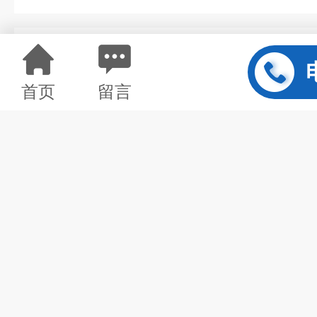
详情介绍
首页
留言
TY-740D高级电工模电数电电力拖动（带直流电机
一、
产品特点
TY-740D高级电工模电数电电
技能实训考核实验室成套设备
实