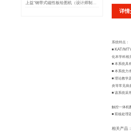
上益”钢带式磁性板绘图机（设计师制图Z爱）|工程制图实训设备
详情
系统特点：
KAT/
■
化本学科相
■
本系统具
■
本系统力
■
理论教学
炎等常见病
■
该系统采
触控一体机
■
双核处理
相关产品