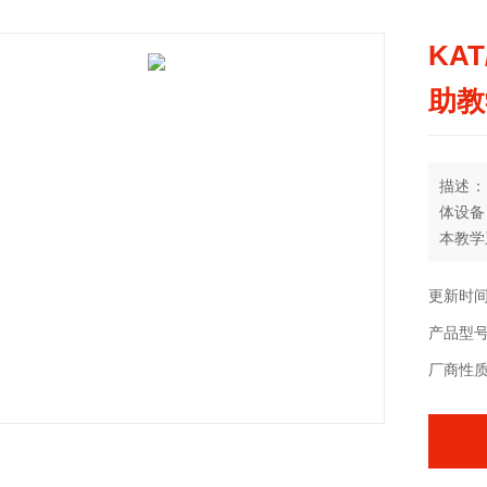
KA
助教
描述：
体设备
本教学
种能够
的全方
更新时间：
关教学
产品型
厂商性