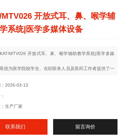
T/MTV026 开放式耳、鼻、喉学辅
学系统|医学多媒体设备
KAT/MTV026 开放式耳、鼻、喉学辅助教学系统|医学多媒
系统为医学院校学生、在职医务人员及医药工作者提供了一
自主学习、加强感官认识、强化本学科相关知识、易于操作
面的学习条件，能够提高医学生学习效率，丰富医学院校相
2026-03-13
内容，弥补书面教学过于抽象的不足，方便学生自主学习。
号：
质：生产厂家
联系我们
留言询价