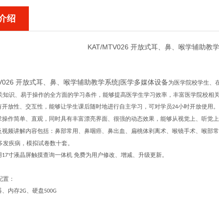
介绍
KAT/MTV026 开放式耳、鼻、喉学辅助
MTV026 开放式耳、鼻、喉学辅助教学系统|医学多媒体设备
为医学院校学生、
关知识、易于操作的全方面的学习条件，能够提高医学生学习效率，丰富医学院校相
有开放性、交互性，能够让学生课后随时地进行自主学习，可对学员
小时开放使用。
24
求操作简单、直观，同时具有丰富漂亮界面、很强的动态效果，能够从视觉上、听觉上
及视频讲解内容包括：鼻部常用、鼻咽癌、鼻出血、扁桃体剥离术、喉镜手术、喉部常
多发疾病，模拟试卷数十套。
用
寸液晶屏触摸查询一体机
免费为用户修改、增减、升级更新。
17
配置：
器、内存
、硬盘
2G
500G
：